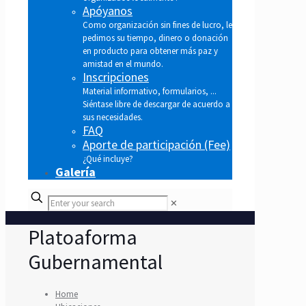
Apóyanos
Como organización sin fines de lucro, le
pedimos su tiempo, dinero o donación
en producto para obtener más paz y
amistad en el mundo.
Inscripciones
Material informativo, formularios, ...
Siéntase libre de descargar de acuerdo a
sus necesidades.
FAQ
Aporte de participación (Fee)
¿Qué incluye?
Galería
✕
Platoaforma
Gubernamental
Home