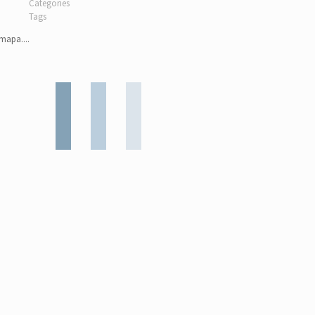
Categories
Tags
apa....