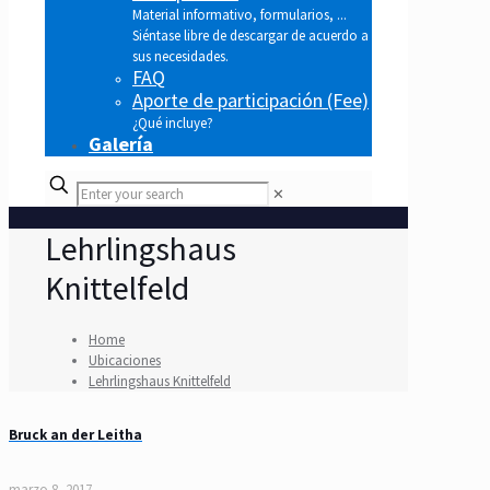
Material informativo, formularios, ...
Siéntase libre de descargar de acuerdo a
sus necesidades.
FAQ
Aporte de participación (Fee)
¿Qué incluye?
Galería
✕
Lehrlingshaus
Knittelfeld
Home
Ubicaciones
Lehrlingshaus Knittelfeld
Bruck an der Leitha
marzo 8, 2017